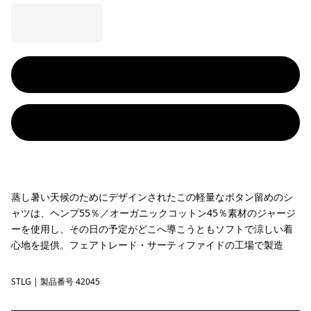
蒸し暑い天候のためにデザインされたこの軽量なボタン留めのシ
ャツは、ヘンプ55％／オーガニックコットン45％素材のジャージ
ーを使用し、その日の予定がどこへ導こうともソフトで涼しい着
心地を提供。フェアトレード・サーティファイドの工場で製造
STLG
Steps: Lichen Green
| 製品番号 42045