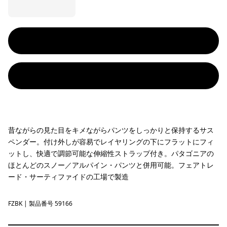
昔ながらの見た目をキメながらパンツをしっかりと保持するサス
ペンダー。付け外しが容易でレイヤリングの下にフラットにフィ
ットし、快適で調節可能な伸縮性ストラップ付き。パタゴニアの
ほとんどのスノー／アルパイン・パンツと併用可能。フェアトレ
ード・サーティファイドの工場で製造
FZBK
Fitz Roy Stripe: Black
| 製品番号 59166