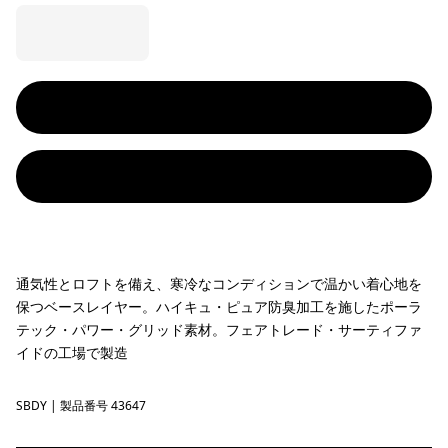
通気性とロフトを備え、寒冷なコンディションで温かい着心地を
保つベースレイヤー。ハイキュ・ピュア防臭加工を施したポーラ
テック・パワー・グリッド素材。フェアトレード・サーティファ
イドの工場で製造
SBDY
Seabird Grey
| 製品番号 43647