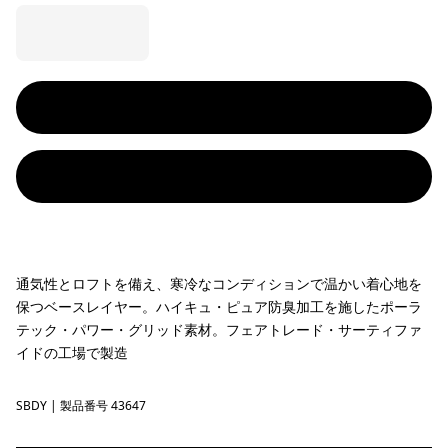
通気性とロフトを備え、寒冷なコンディションで温かい着心地を
保つベースレイヤー。ハイキュ・ピュア防臭加工を施したポーラ
テック・パワー・グリッド素材。フェアトレード・サーティファ
イドの工場で製造
SBDY
Seabird Grey
| 製品番号 43647