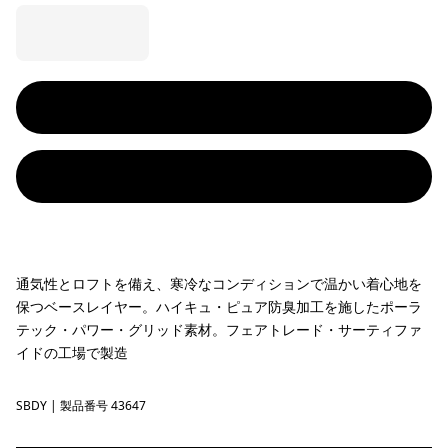
通気性とロフトを備え、寒冷なコンディションで温かい着心地を
保つベースレイヤー。ハイキュ・ピュア防臭加工を施したポーラ
テック・パワー・グリッド素材。フェアトレード・サーティファ
イドの工場で製造
SBDY
Seabird Grey
| 製品番号 43647