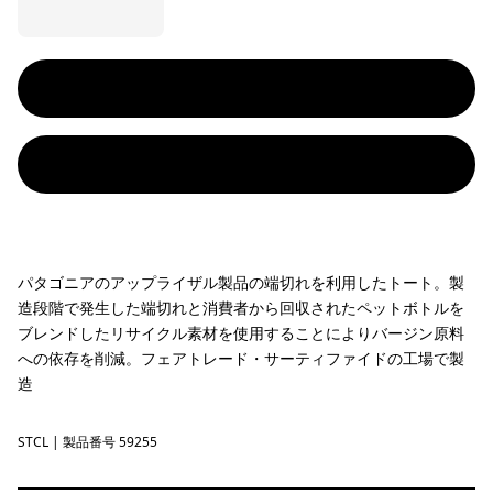
パタゴニアのアップライザル製品の端切れを利用したトート。製
造段階で発生した端切れと消費者から回収されたペットボトルを
ブレンドしたリサイクル素材を使用することによりバージン原料
への依存を削減。フェアトレード・サーティファイドの工場で製
造
STCL
Strataspire: Classic Tan
| 製品番号 59255