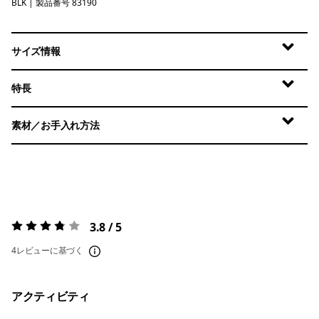
BLK
Black
| 製品番号 83190
サイズ情報
特長
素材／お手入れ方法
3.8 / 5
評価:
3.8 / 5
4レビューに基づく
アクティビティ