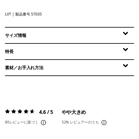
LVT
Light Violet
| 製品番号 57035
サイズ情報
特長
素材／お手入れ方法
4.6 / 5
やや大きめ
評価:
4.6 / 5
80レビューに基づく
52%
レビュアーのうち