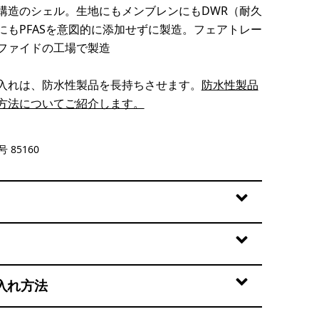
構造のシェル。生地にもメンブレンにもDWR（耐久
にもPFASを意図的に添加せずに製造。フェアトレー
ファイドの工場で製造
入れは、防水性製品を長持ちさせます。
防水性製品
方法についてご紹介します。
lue
 85160
入れ方法