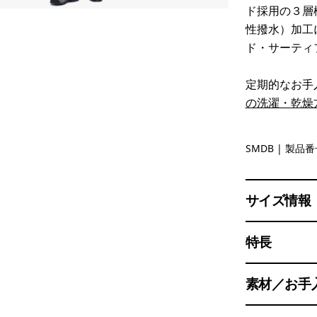
ド採用の３層
性撥水）加工
ド・サーティ
定期的なお手
の洗濯・乾燥
Smolder B
SMDB
| 製品番号
サイズ情報
特長
素材／お手