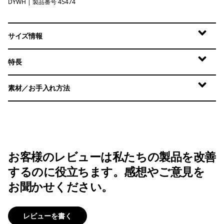
DYWH
Dyno White
| 製品番号 45474
サイズ情報
特長
素材／お手入れ方法
お客様のレビューは私たちの製品を改善
するのに役立ちます。感想やご意見を
お聞かせください。
レビューを書く