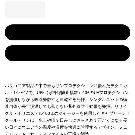
パタゴニア製品の中で最もサンプロテクションに優れたテクニカ
ル・Tシャツで、UPF（紫外線防止指数）40+のUVプロテクション
を提供しながら吸湿発散性と速乾性を発揮。シングルニットの構
造自体が長年洗濯しても落ちない紫外線防止効果を発揮。リサイ
クル・ポリエステル100％のジャージーを使用したキャプリーン・
クール・サンは、水上や山で日差しにさらされて汗だくになる長
い日々にウェア内の温度や湿度を快適に管理するデザイン。フェ
アトレード・サーティファイドの工場で製造