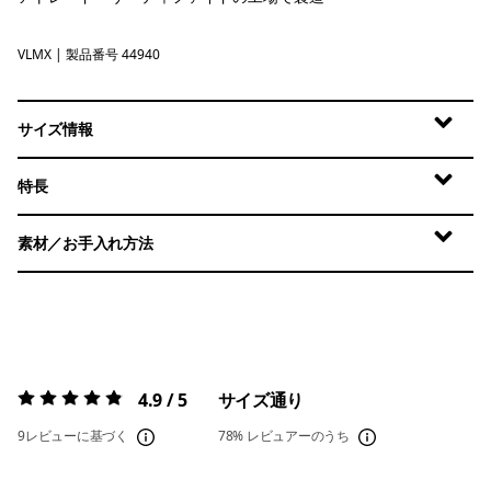
VLMX
Vellum Green - Light Vellum Green X-Dye
| 製品番号 44940
サイズ情報
特長
素材／お手入れ方法
4.9 / 5
サイズ通り
評価:
4.9 / 5
9レビューに基づく
78%
レビュアーのうち