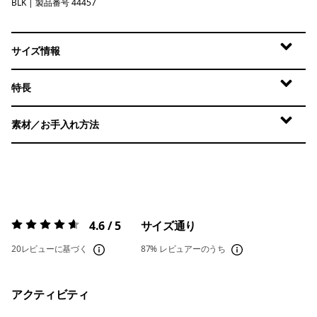
BLK
Black
| 製品番号 44457
サイズ情報
特長
素材／お手入れ方法
4.6 / 5
サイズ通り
評価:
4.6 / 5
20レビューに基づく
87%
レビュアーのうち
アクティビティ