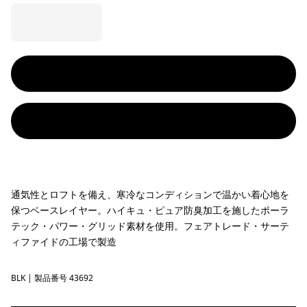
通気性とロフトを備え、寒冷なコンディションで温かい着心地を
保つベースレイヤー。ハイキュ・ピュア防臭加工を施したポーラ
テック・パワー・グリッド素材を使用。フェアトレード・サーテ
ィファイドの工場で製造
BLK
Black
| 製品番号 43692