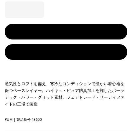
通気性とロフトを備え、寒冷なコンディションで温かい着心地を
保つベースレイヤー。ハイキュ・ピュア防臭加工を施したポーラ
テック・パワー・グリッド素材。フェアトレード・サーティファ
イドの工場で製造
PUM
Pumice
| 製品番号 43650