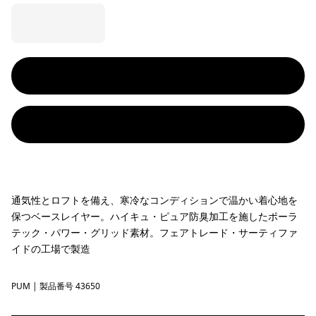
通気性とロフトを備え、寒冷なコンディションで温かい着心地を
保つベースレイヤー。ハイキュ・ピュア防臭加工を施したポーラ
テック・パワー・グリッド素材。フェアトレード・サーティファ
イドの工場で製造
PUM
Pumice
| 製品番号 43650