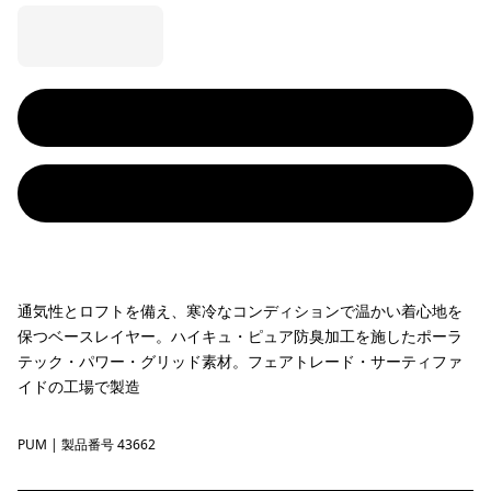
通気性とロフトを備え、寒冷なコンディションで温かい着心地を
保つベースレイヤー。ハイキュ・ピュア防臭加工を施したポーラ
テック・パワー・グリッド素材。フェアトレード・サーティファ
イドの工場で製造
PUM
Pumice
| 製品番号 43662