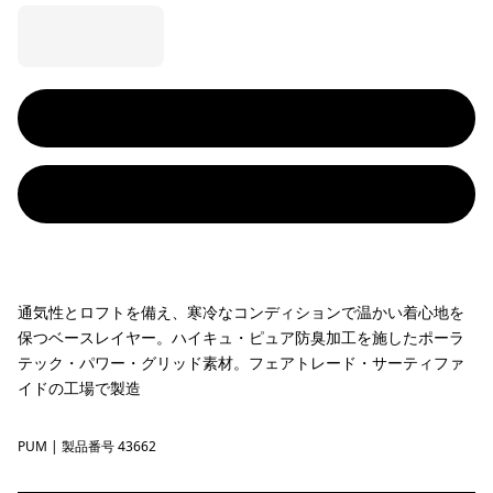
通気性とロフトを備え、寒冷なコンディションで温かい着心地を
保つベースレイヤー。ハイキュ・ピュア防臭加工を施したポーラ
テック・パワー・グリッド素材。フェアトレード・サーティファ
イドの工場で製造
PUM
Pumice
| 製品番号 43662