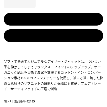
ソフトで快適でカジュアルなデイリー・ジャケットは、ついつい
手を伸ばしてしまうリラックス・フィットのジップアップ。オー
ガニック認証を目指す農家を支援するコットン・イン・コンバー
ジョン素材100％のフレンチテリーを使用し、袖口と裾に施した快
適な肌触りのリブニットの縁取りが保温にも貢献。フェアトレー
ド・サーティファイドの工場で製造
NLHR
Noble Grey Heather
| 製品番号 42195