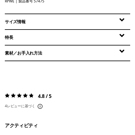
RPWE
Rapids: Weathered Stone
| 製品番号 57475
サイズ情報
特長
素材／お手入れ方法
4.8 / 5
評価:
4.8 / 5
4レビューに基づく
アクティビティ