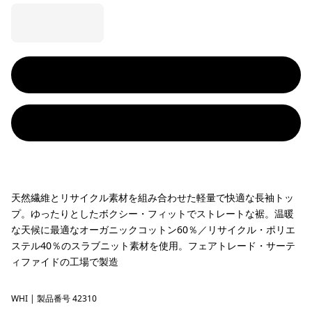
天然繊維とリサイクル素材を組み合わせた軽量で快適な長袖トッ
プ。ゆったりとしたボクシー・フィットでストレートな裾。温暖
な天候に最適なオーガニックコットン60％／リサイクル・ポリエ
ステル40％のスラブニット素材を使用。フェアトレード・サーテ
ィファイドの工場で製造
WHI
White
| 製品番号 42310