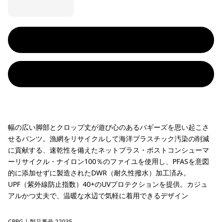
幅の広い脚部とクロップ丈が遊び心のあるバギーズを思い起こさ
せるパンツ。漁網をリサイクルして海洋プラスチック汚染の削減
に貢献する、速乾性を備えたネットプラス・ポストコンシューマ
ーリサイクル・ナイロン100％のファイユを使用し、PFASを意図
的に添加せずに製造されたDWR（耐久性撥水）加工済み。
UPF（紫外線防止指数）40+のUVプロテクションを提供。カジュ
アルかつ丈夫で、温暖な水辺で気軽に着用できるデザイン
CPRG
| 製品番号 22035