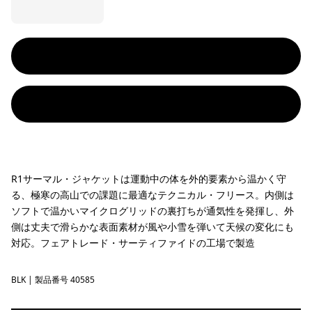
R1サーマル・ジャケットは運動中の体を外的要素から温かく守
る、極寒の高山での課題に最適なテクニカル・フリース。内側は
ソフトで温かいマイクログリッドの裏打ちが通気性を発揮し、外
側は丈夫で滑らかな表面素材が風や小雪を弾いて天候の変化にも
対応。フェアトレード・サーティファイドの工場で製造
BLK
Black
| 製品番号 40585