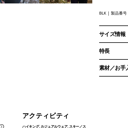
Black
BLK
| 製品番号 
サイズ情報
特長
素材／お手
アクティビティ
ハイキング, カジュアルウェア, スキー／ス