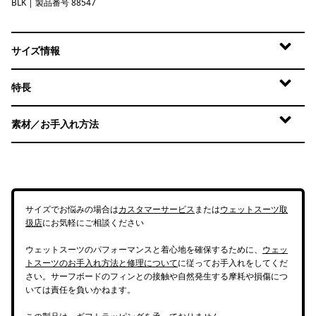
BLK
Black
| 製品番号 88547
サイズ情報
特長
素材／お手入れ方法
サイズでお悩みの場合は
カスタマーサービス
または
ウェットスーツ取
扱店
にお気軽にご相談ください
ウェットスーツのパフォーマンスと着心地を確保するために、
ウェッ
トスーツのお手入れ方法と修理について
に従ってお手入れをしてくだ
さい。サーフボードのフィンとの接触や自然発生する摩耗や損傷につ
いては責任を負いかねます。