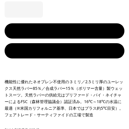
機能性に優れたネオプレン不使用の３ミリ／2.5ミリ厚のユーレッ
クス天然ラバー85％／合成ラバー15％（ポリマー含量）製ウェッ
トスーツ。天然ラバーの供給元はプリファード・バイ・ネイチャ
ーによるFSC（森林管理協議会）認証済み。16℃～18℃の水温に
最適（※米国カリフォルニア基準、日本ではプラス約5℃目安）。
フェアトレード・サーティファイドの工場で製造