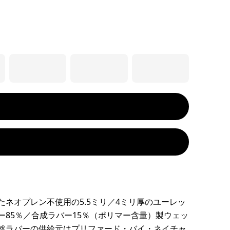
たネオプレン不使用の5.5ミリ／4ミリ厚のユーレッ
ー85％／合成ラバー15％（ポリマー含量）製ウェッ
然ラバーの供給元はプリファード・バイ・ネイチャ