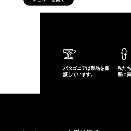
パタゴニアは製品を保
私た
証しています。
響に
製品保証を見る
フット