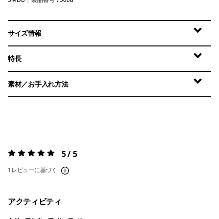
Smolder Blue
サイズ情報
特長
素材／お手入れ方法
5 / 5
評価:
5 / 5
1レビューに基づく
アクティビティ