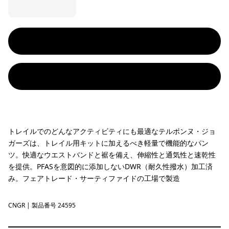
トレイルでのどんなアクティビティにも最適なテルボンヌ・ジョ
ガーズは、トレイル用キットに加えるべき軽量で機能的なパン
ツ。快適なウエストバンドと裾を備え、伸縮性と通気性と速乾性
を提供。PFASを意図的に添加しないDWR（耐久性撥水）加工済
み。フェアトレード・サーティファイドの工場で製造
CNGR
Canopy Green
| 製品番号 24595