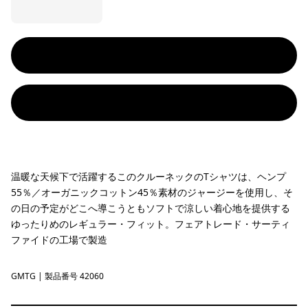
温暖な天候下で活躍するこのクルーネックのTシャツは、ヘンプ
55％／オーガニックコットン45％素材のジャージーを使用し、そ
の日の予定がどこへ導こうともソフトで涼しい着心地を提供する
ゆったりめのレギュラー・フィット。フェアトレード・サーティ
ファイドの工場で製造
GMTG
Gumtree Green
| 製品番号 42060