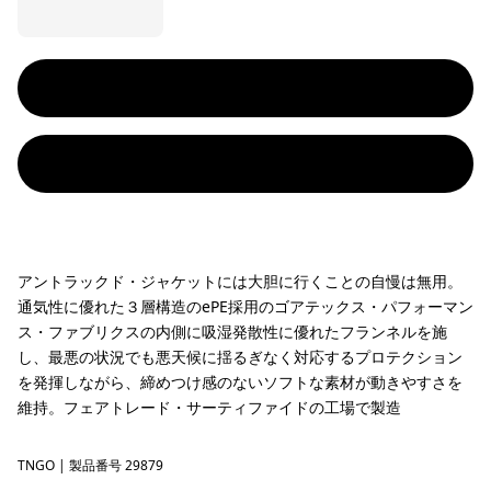
アントラックド・ジャケットには大胆に行くことの自慢は無用。
通気性に優れた３層構造のePE採用のゴアテックス・パフォーマン
ス・ファブリクスの内側に吸湿発散性に優れたフランネルを施
し、最悪の状況でも悪天候に揺るぎなく対応するプロテクション
を発揮しながら、締めつけ感のないソフトな素材が動きやすさを
維持。フェアトレード・サーティファイドの工場で製造
TNGO
Talon Gold
| 製品番号 29879