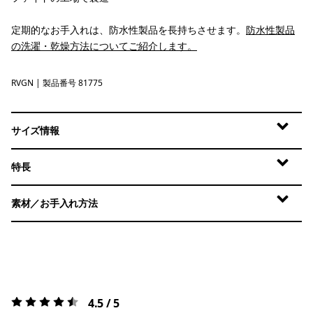
定期的なお手入れは、防水性製品を長持ちさせます。
防水性製品
の洗濯・乾燥方法についてご紹介します。
RVGN
River Rock Green
| 製品番号 81775
サイズ情報
特長
素材／お手入れ方法
4.5 / 5
評価:
4.5 / 5