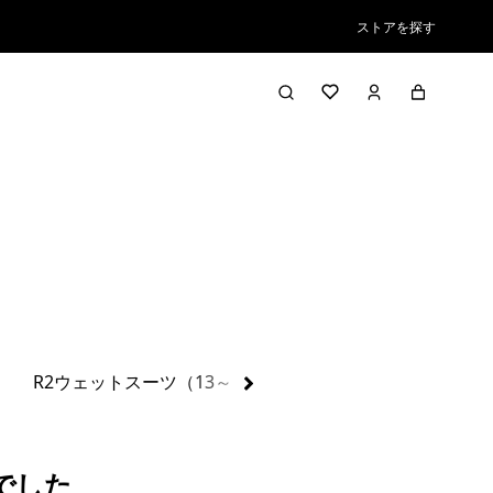
ストアを探す
絞り込み／並び替え
）
R2ウェットスーツ（13～16℃）
R3ウェットスーツ（9
でした