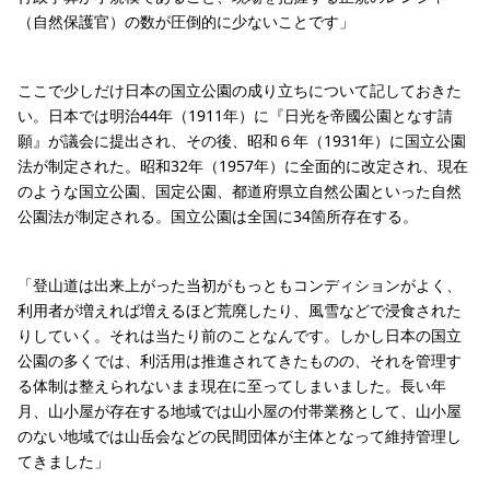
（自然保護官）の数が圧倒的に少ないことです」
ここで少しだけ日本の国立公園の成り立ちについて記しておきた
い。日本では明治44年（1911年）に『日光を帝國公園となす請
願』が議会に提出され、その後、昭和６年（1931年）に国立公園
法が制定された。昭和32年（1957年）に全面的に改定され、現在
のような国立公園、国定公園、都道府県立自然公園といった自然
公園法が制定される。国立公園は全国に34箇所存在する。
「登山道は出来上がった当初がもっともコンディションがよく、
利用者が増えれば増えるほど荒廃したり、風雪などで浸食された
りしていく。それは当たり前のことなんです。しかし日本の国立
公園の多くでは、利活用は推進されてきたものの、それを管理す
る体制は整えられないまま現在に至ってしまいました。長い年
月、山小屋が存在する地域では山小屋の付帯業務として、山小屋
のない地域では山岳会などの民間団体が主体となって維持管理し
てきました」