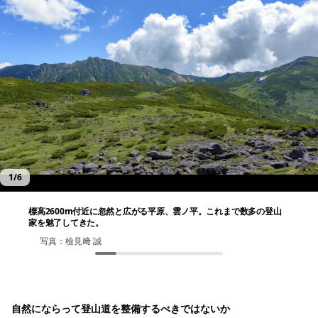
1
/
6
標高2600m付近に忽然と広がる平原、雲ノ平。これまで数多の登山
家を魅了してきた。
写真：檢見﨑 誠
写真：檢見﨑 誠
写真：伊藤 二朗
写真：伊藤 二朗
写真：伊藤 二朗
写真：伊藤 二朗
自然にならって登山道を整備するべきではないか