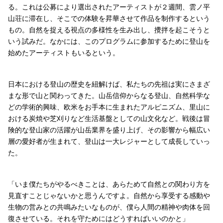
る。これは公募により選出されたアーティストが２週間、雲ノ平
山荘に滞在し、そこでの体験を昇華させて作品を制作するという
もの。自然を捉える視点の多様性を生み出し、攪拌を起こそうと
いう試みだ。なかには、このプログラムに参加するために登山を
始めたアーティストもいるという。
日本における登山の歴史を紐解けば、私たちの先祖は実にさまざ
まな形で山と関わってきた。山岳信仰からなる登山、自然科学な
どの学術的興味、欧米をお手本に生まれたアルピニズム、里山に
おける炭焼や芝刈りなど生活基盤としての山文化など。戦後は冒
険的な登山家の活躍が山岳業界を盛り上げ、その影響から幅広い
層の愛好者が生まれて、登山は一大レジャーとして成長していっ
た。
「いま僕たちがやるべきことは、あらためて自然との関わり方を
見直すことじゃないかと思うんですよ。自然から享受する感動や
生物の営みとの共鳴みたいなものが、僕ら人間の精神や肉体を回
復させている。それを守ためにはどうすればいいのかと」