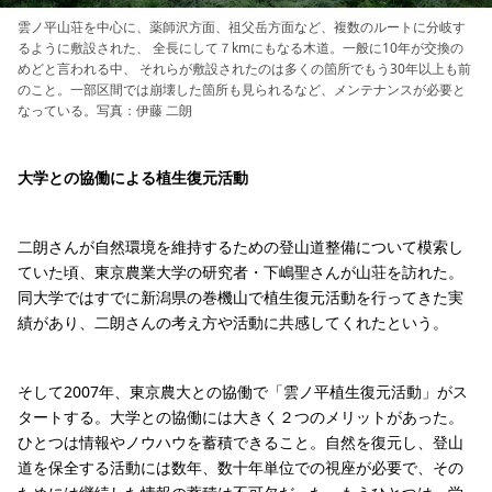
雲ノ平山荘を中心に、薬師沢方面、祖父岳方面など、複数のルートに分岐す
るように敷設された、 全長にして７kmにもなる木道。一般に10年が交換の
めどと言われる中、 それらが敷設されたのは多くの箇所でもう30年以上も前
のこと。一部区間では崩壊した箇所も見られるなど、メンテナンスが必要と
なっている。写真：伊藤 二朗
大学との協働による植生復元活動
二朗さんが自然環境を維持するための登山道整備について模索し
ていた頃、東京農業大学の研究者・下嶋聖さんが山荘を訪れた。
同大学ではすでに新潟県の巻機山で植生復元活動を行ってきた実
績があり、二朗さんの考え方や活動に共感してくれたという。
そして2007年、東京農大との協働で「雲ノ平植生復元活動」がス
タートする。大学との協働には大きく２つのメリットがあった。
ひとつは情報やノウハウを蓄積できること。自然を復元し、登山
道を保全する活動には数年、数十年単位での視座が必要で、その