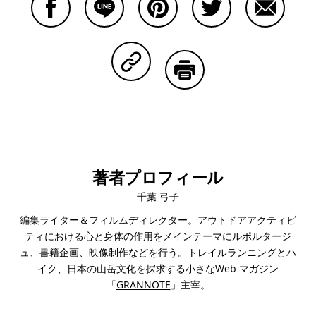
Facebookで共有する
Lineで共有する
Pinterestで共有する
Twitterで共有する
Emailで
Copy Linkで共有する
印刷する
著者プロフィール
千葉 弓子
編集ライター＆フィルムディレクター。アウトドアアクティビ
ティにおける心と身体の作用をメインテーマにルポルタージ
ュ、書籍企画、映像制作などを行う。トレイルランニングとハ
イク、日本の山岳文化を探求する小さなWeb マガジン
「
GRANNOTE
」主宰。