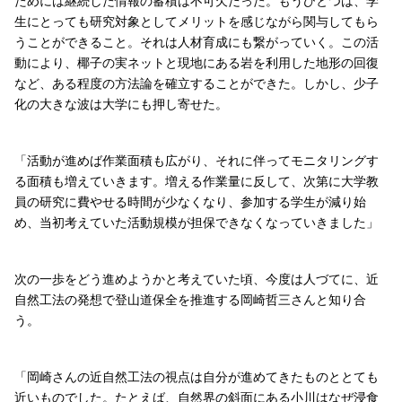
ためには継続した情報の蓄積は不可欠だった。もうひとつは、学
生にとっても研究対象としてメリットを感じながら関与してもら
うことができること。それは人材育成にも繋がっていく。この活
動により、椰子の実ネットと現地にある岩を利用した地形の回復
など、ある程度の方法論を確立することができた。しかし、少子
化の大きな波は大学にも押し寄せた。
「活動が進めば作業面積も広がり、それに伴ってモニタリングす
る面積も増えていきます。増える作業量に反して、次第に大学教
員の研究に費やせる時間が少なくなり、参加する学生が減り始
め、当初考えていた活動規模が担保できなくなっていきました」
次の一歩をどう進めようかと考えていた頃、今度は人づてに、近
自然工法の発想で登山道保全を推進する岡崎哲三さんと知り合
う。
「岡崎さんの近自然工法の視点は自分が進めてきたものととても
近いものでした。たとえば、自然界の斜面にある小川はなぜ浸食