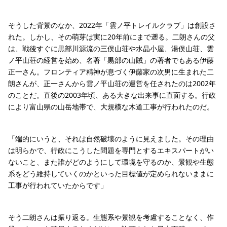
そうした背景のなか、2022年「雲ノ平トレイルクラブ」は創設さ
れた。しかし、その萌芽は実に20年前にまで遡る。二朗さんの父
は、戦後すぐに黒部川源流の三俣山荘や水晶小屋、湯俣山荘、雲
ノ平山荘の経営を始め、名著「黒部の山賊」の著者でもある伊藤
正一さん。フロンティア精神が息づく伊藤家の次男に生まれた二
朗さんが、正一さんから雲ノ平山荘の運営を任されたのは2002年
のことだ。直後の2003年頃、ある大きな出来事に直面する。行政
により富山県の山岳地帯で、大規模な木道工事が行われたのだ。
「端的にいうと、それは自然破壊のように見えました。その理由
は明らかで、行政にこうした問題を専門とするエキスパートがい
ないこと、また誰がどのようにして環境を守るのか、景観や生態
系をどう維持していくのかといった目標値が定められないままに
工事が行われていたからです」
そう二朗さんは振り返る。生態系や景観を考慮することなく、作