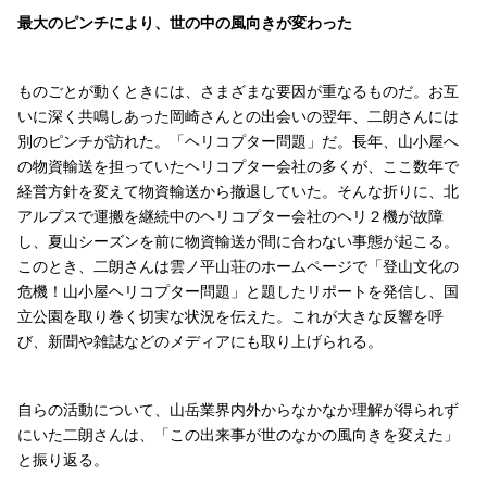
最大のピンチにより、世の中の風向きが変わった
ものごとが動くときには、さまざまな要因が重なるものだ。お互
いに深く共鳴しあった岡崎さんとの出会いの翌年、二朗さんには
別のピンチが訪れた。「ヘリコプター問題」だ。長年、山小屋へ
の物資輸送を担っていたヘリコプター会社の多くが、ここ数年で
経営方針を変えて物資輸送から撤退していた。そんな折りに、北
アルプスで運搬を継続中のヘリコプター会社のヘリ２機が故障
し、夏山シーズンを前に物資輸送が間に合わない事態が起こる。
このとき、二朗さんは雲ノ平山荘のホームページで「登山文化の
危機！山小屋ヘリコプター問題」と題したリポートを発信し、国
立公園を取り巻く切実な状況を伝えた。これが大きな反響を呼
び、新聞や雑誌などのメディアにも取り上げられる。
自らの活動について、山岳業界内外からなかなか理解が得られず
にいた二朗さんは、「この出来事が世のなかの風向きを変えた」
と振り返る。