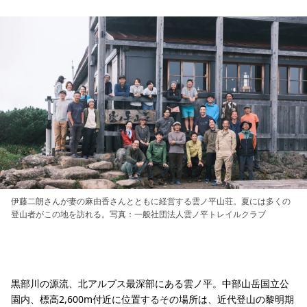
伊藤二朗さんが妻の麻由香さんとともに経営する雲ノ平山荘。夏には多くの
登山者がこの地を訪れる。写真：一般社団法人雲ノ平トレイルクラブ
黒部川の源流、北アルプス最深部にある雲ノ平。中部山岳国立公
園内、標高2,600m付近に位置するその場所は、近代登山の黎明期