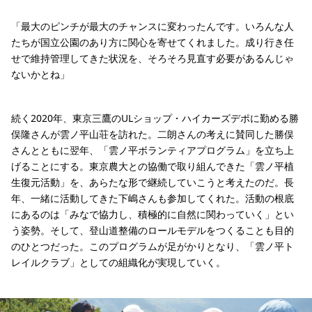
「最大のピンチが最大のチャンスに変わったんです。いろんな人
たちが国立公園のあり方に関心を寄せてくれました。成り行き任
せで維持管理してきた状況を、そろそろ見直す必要があるんじゃ
ないかとね」
続く2020年、東京三鷹のULショップ・ハイカーズデポに勤める勝
俣隆さんが雲ノ平山荘を訪れた。二朗さんの考えに賛同した勝俣
さんとともに翌年、「雲ノ平ボランティアプログラム」を立ち上
げることにする。東京農大との協働で取り組んできた「雲ノ平植
生復元活動」を、あらたな形で継続していこうと考えたのだ。長
年、一緒に活動してきた下嶋さんも参加してくれた。活動の根底
にあるのは「みなで協力し、積極的に自然に関わっていく」とい
う姿勢。そして、登山道整備のロールモデルをつくることも目的
のひとつだった。このプログラムが足がかりとなり、「雲ノ平ト
レイルクラブ」としての組織化が実現していく。