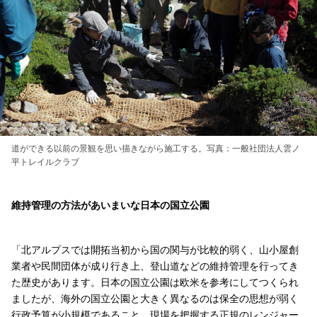
道ができる以前の景観を思い描きながら施工する。写真：一般社団法人雲ノ
平トレイルクラブ
維持管理の方法があいまいな日本の国立公園
「北アルプスでは開拓当初から国の関与が比較的弱く、山小屋創
業者や民間団体が成り行き上、登山道などの維持管理を行ってき
た歴史があります。日本の国立公園は欧米を参考にしてつくられ
ましたが、海外の国立公園と大きく異なるのは保全の思想が弱く
行政予算が小規模であること、現場を把握する正規のレンジャー