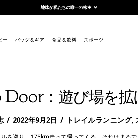
地球が私たちの唯一の株主
ビー
バッグ＆ギア
食品＆飲料
スポーツ
 to Door：遊び場を
志
/
2022年9月2日
/
トレイルランニング
,
ルを巡り、175km走って帰ってくる。それはまる