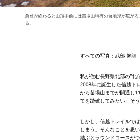
急登が終わると山頂手前には苗場山特有の台地形が広がる
る。
すべての写真：武部 努龍
私が住む長野県北部の”北
2008年に誕生した信越ト
から苗場山までが開通し11
てを踏破してみたい」そう
しかし、信越トレイルでは
しまう。そんなことを思い
結ぶとラウンドコースがつ