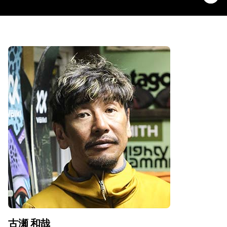
古瀬 和哉