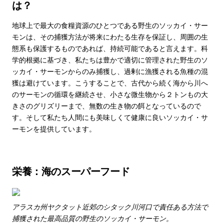
は？
地球上で最大の食糧資源のひとつである野生のソッカイ・サー
モンは、その捕獲方法が将来にわたる生存を保証し、周囲の生
態系も保護するものであれば、持続可能であると言えます。科
学的根拠に基づき、私たちは豊かで適切に管理された野生のソ
ッカイ・サーモンからのみ捕獲し、過剰に漁獲される魚種の混
獲は避けています。こうすることで、古代から続く海から川へ
のサーモンの循環を継続させ、小さな微生物から２トンもの大
きさのグリズリーまで、無数の生き物の餌となっているので
す。そして私たち人間にも美味しくて健康に良いソッカイ・サ
ーモンを提供しています。
栄養：海のスーパーフード
アラスカ州ヤクタット近郊のシタック川河口で責任ある方法で
捕獲された最高品質の野生のソッカイ・サーモン。