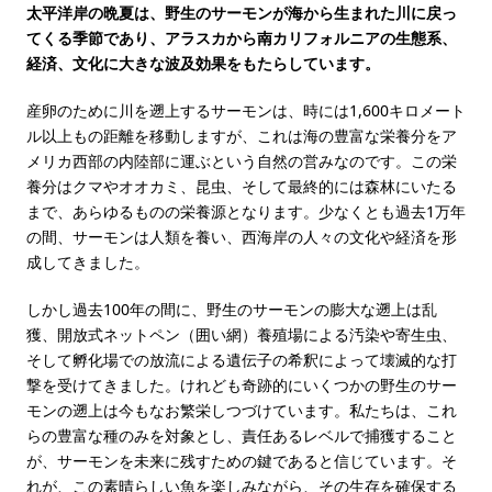
太平洋岸の晩夏は、野生のサーモンが海から生まれた川に戻っ
てくる季節であり、アラスカから南カリフォルニアの生態系、
経済、文化に大きな波及効果をもたらしています。
産卵のために川を遡上するサーモンは、時には1,600キロメート
ル以上もの距離を移動しますが、これは海の豊富な栄養分をア
メリカ西部の内陸部に運ぶという自然の営みなのです。この栄
養分はクマやオオカミ、昆虫、そして最終的には森林にいたる
まで、あらゆるものの栄養源となります。少なくとも過去1万年
の間、サーモンは人類を養い、西海岸の人々の文化や経済を形
成してきました。
しかし過去100年の間に、野生のサーモンの膨大な遡上は乱
獲、開放式ネットペン（囲い網）養殖場による汚染や寄生虫、
そして孵化場での放流による遺伝子の希釈によって壊滅的な打
撃を受けてきました。けれども奇跡的にいくつかの野生のサー
モンの遡上は今もなお繁栄しつづけています。私たちは、これ
らの豊富な種のみを対象とし、責任あるレベルで捕獲すること
が、サーモンを未来に残すための鍵であると信じています。そ
れが、この素晴らしい魚を楽しみながら、その生存を確保する