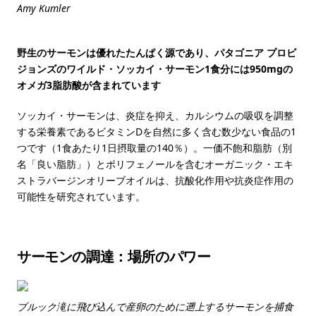
Amy Kumler
野生のサーモンは優れたたんぱく源であり、パタゴニア プロビ
ジョンズのワイルド・ソッカイ・サーモン1食分には950mgの
オメガ3脂肪酸が含まれています
ソッカイ・サーモンは、炎症を抑え、カルシウムの吸収を調整
する栄養素であるビタミンDを自然に多く含む数少ない食品の1
つです（1食あたり1日摂取量の140％）。一価不飽和脂肪（別
名「良い脂肪」）とポリフェノールを含むオーガニック・エキ
ストラバージンオリーブオイルは、抗酸化作用や抗炎症作用の
可能性を研究されています。
サーモンの調達：場所のパワー
ブルック滝に飛び込んで産卵のために遡上するサーモンを捕食