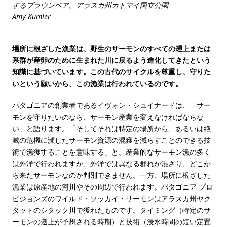
するブラウンベア。アラスカ州カトマイ国立公園
Amy Kumler
場所に根ざした漁業は、野生のサーモンのすべての遡上または
系群が産卵のために生まれた川に戻るよう進化してきたという
知識に基づいています。この古代のサイクルを尊重し、守りた
いという願いから、この漁業は行われているのです。
パタゴニアの創業者であるイヴォン・シュイナードは、「サー
モンを守りたいのなら、サーモン産業を変えなければならな
い」と語ります。「そしてそれは特定の場所から、あるいは絶
滅の危機に瀕したサーモン資源の混獲を減らすことのできる技
術で漁獲することを意味する」と。産業的なサーモン漁の多く
は外洋で行われますが、外洋では異なる群れが混ざり、どこか
ら来たサーモンなのか判別できません。一方、場所に根ざした
漁業は原産地の河川やその周辺で行われます。パタゴニア プロ
ビジョンズのワイルド・ソッカイ・サーモンはアラスカ州ヤク
タットのシタック川で獲れたものです。タイミング（特定のサ
ーモンの遡上が予想される時期）と技術（浸水時間の短い定置