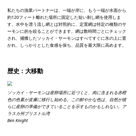
私たちの漁業パートナーは、一端が岸に、もう一端が水面から
約120フィート離れた場所に固定した短い刺し網を使用しま
す。水中を漂う流し網とは対照的に、定置網は特定の種類のサ
ーモンに的を絞ることができます。網は数時間ごとにチェック
され、捕獲したソッカイ・サーモンはすべてすぐに氷の上に置
かれ、しっかりとした食感を保ち、品質を最大限に高めます。
歴史：大移動
ソッカイ・サーモンは産卵場所に近づくと、肉に含まれる赤橙
色の色素が皮膚に移行し始める。この鮮やかな色は、自然が彼
らに産卵の準備ができていることを示すものかもしれない。ア
ラスカ州ブリストル湾
Ben Knight