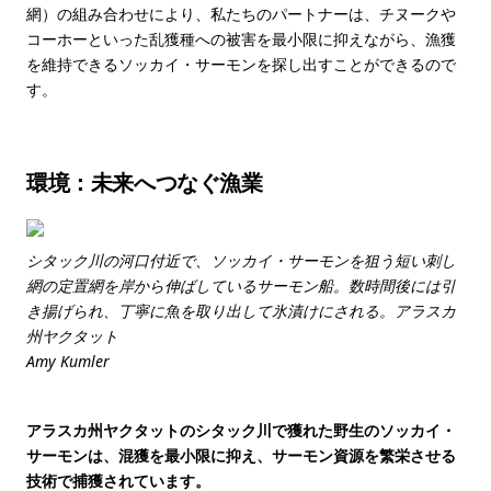
網）の組み合わせにより、私たちのパートナーは、チヌークや
コーホーといった乱獲種への被害を最小限に抑えながら、漁獲
を維持できるソッカイ・サーモンを探し出すことができるので
す。
環境：未来へつなぐ漁業
シタック川の河口付近で、ソッカイ・サーモンを狙う短い刺し
網の定置網を岸から伸ばしているサーモン船。数時間後には引
き揚げられ、丁寧に魚を取り出して氷漬けにされる。アラスカ
州ヤクタット
Amy Kumler
アラスカ州ヤクタットのシタック川で獲れた野生のソッカイ・
サーモンは、混獲を最小限に抑え、サーモン資源を繁栄させる
技術で捕獲されています。