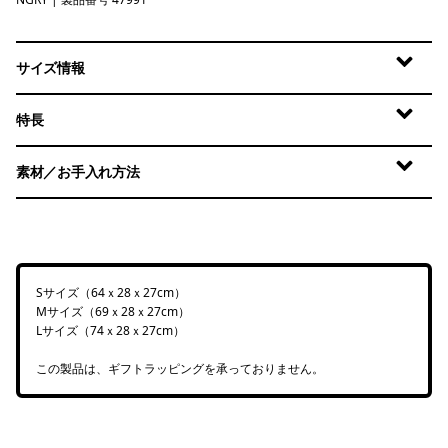
Noble Grey
サイズ情報
特長
素材／お手入れ方法
Sサイズ（64ｘ28ｘ27cm）
Mサイズ（69ｘ28ｘ27cm）
Lサイズ（74ｘ28ｘ27cm）
この製品は、ギフトラッピングを承っておりません。