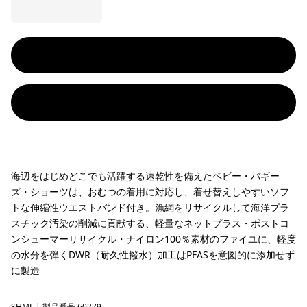
海辺をはじめどこでも活躍する速乾性を備えたベビー・バギー
ズ・ショーツは、おむつの着用に対応し、着せ替えしやすいソフ
トな伸縮性ウエストバンド付き。漁網をリサイクルして海洋プラ
スチック汚染の削減に貢献する、軽量なネットプラス・ポストコ
ンシューマーリサイクル・ナイロン100％素材のファイユに、軽度
の水分を弾くDWR（耐久性撥水）加工はPFASを意図的に添加せず
に製造
SHML
| 製品番号 60279