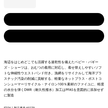
海辺をはじめどこでも活躍する速乾性を備えたベビー・バギー
ズ・ショーツは、おむつの着用に対応し、着せ替えしやすいソフ
トな伸縮性ウエストバンド付き。漁網をリサイクルして海洋プラ
スチック汚染の削減に貢献する、軽量なネットプラス・ポストコ
ンシューマーリサイクル・ナイロン100％素材のファイユに、軽度
の水分を弾くDWR（耐久性撥水）加工はPFASを意図的に添加せず
に製造
FTQV
| 製品番号 60279