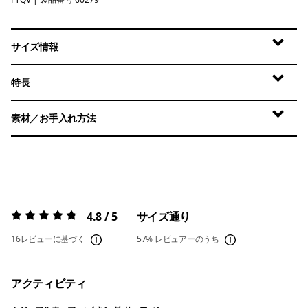
Fruity Times: Quiet Violet
サイズ情報
特長
素材／お手入れ方法
4.8 / 5
サイズ通り
評価:
4.8 / 5
16レビューに基づく
57%
レビュアーのうち
アクティビティ