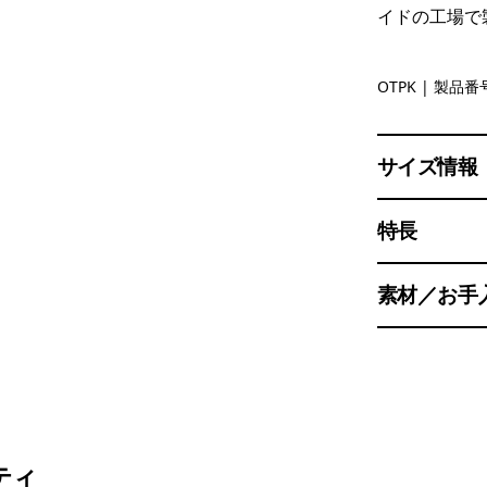
イドの工場で
'95 Oval L
OTPK
| 製品番号
サイズ情報
特長
素材／お手
ティ