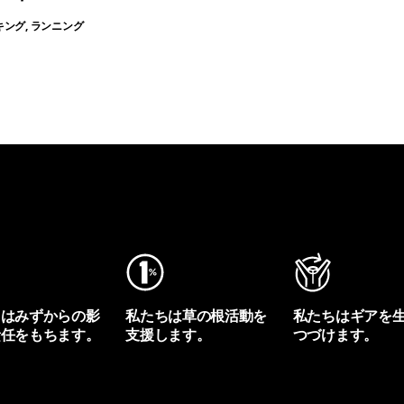
キング, ランニング
ちはみずからの影
私たちは草の根活動を
私たちはギアを
責任をもちます。
支援します。
つづけます。
プリントを見る
アクティビズムを見る
Worn Wearを見る