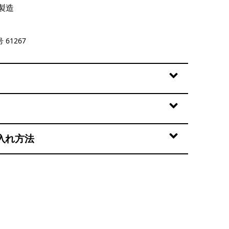
製造
ogo Tropiclimb: Pickled Pink
 61267
入れ方法