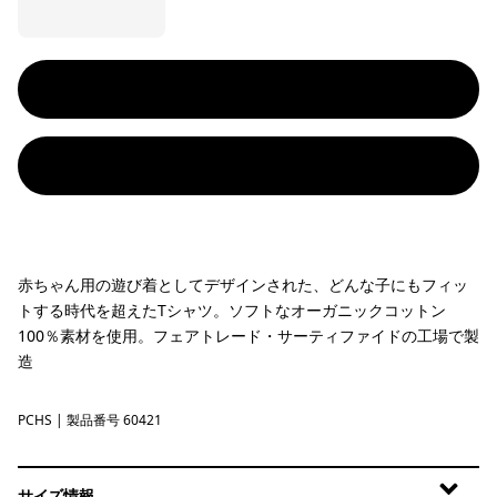
赤ちゃん用の遊び着としてデザインされた、どんな子にもフィッ
トする時代を超えたTシャツ。ソフトなオーガニックコットン
100％素材を使用。フェアトレード・サーティファイドの工場で製
造
PCHS
Peach Sherbet
| 製品番号 60421
サイズ情報