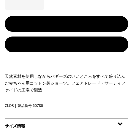
天然素材を使用しながらバギーズのいいところをすべて盛り込ん
だ赤ちゃん用コットン製ショーツ。フェアトレード・サーティフ
ァイドの工場で製造
CLOR
Coal Orange
| 製品番号 60780
サイズ情報