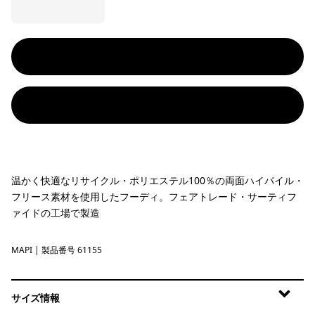
温かく快適なリサイクル・ポリエステル100％の両面ハイパイル・
フリース素材を使用したフーディ。フェアトレード・サーティフ
ァイドの工場で製造
MAPI
Mallow Pink
| 製品番号 61155
サイズ情報