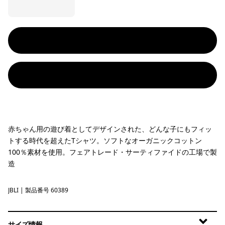
赤ちゃん用の遊び着としてデザインされた、どんな子にもフィッ
トする時代を超えたTシャツ。ソフトなオーガニックコットン
100％素材を使用。フェアトレード・サーティファイドの工場で製
造
JBLI
Jaguar Boogie: Limestone Yellow
| 製品番号 60389
サイズ情報