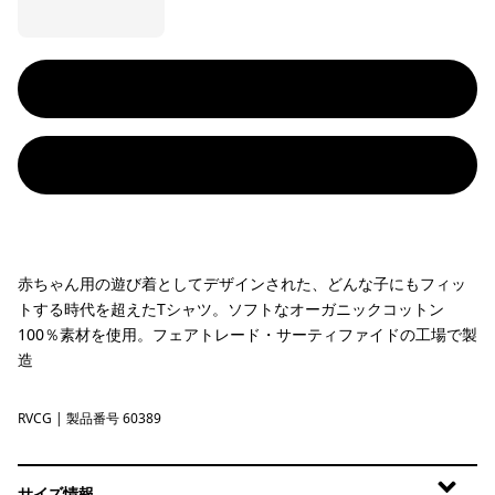
赤ちゃん用の遊び着としてデザインされた、どんな子にもフィッ
トする時代を超えたTシャツ。ソフトなオーガニックコットン
100％素材を使用。フェアトレード・サーティファイドの工場で製
造
RVCG
River Camp: Celery Green
| 製品番号 60389
サイズ情報