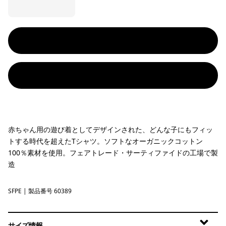
赤ちゃん用の遊び着としてデザインされた、どんな子にもフィッ
トする時代を超えたTシャツ。ソフトなオーガニックコットン
100％素材を使用。フェアトレード・サーティファイドの工場で製
造
SFPE
Surf Shelly: Peach Sherbet
| 製品番号 60389
サイズ情報