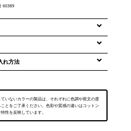
er: Rinsed Green
 60389
入れ方法
していないカラーの製品は、それぞれに色調や斑文の度
ることをご了承ください。色彩や質感の違いはコットン
な特性を反映しています。