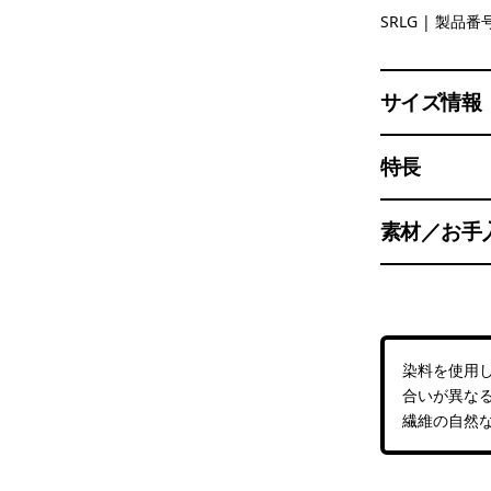
Solar Roll
SRLG
| 製品番号
サイズ情報
特長
素材／お手
染料を使用
合いが異な
繊維の自然