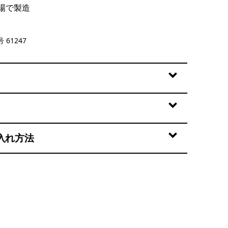
場で製造
munity: Thermal Blue
 61247
入れ方法