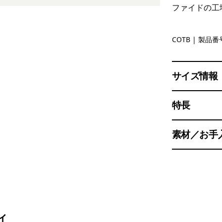
ファイドの工
Coral Com
COTB
| 製品番号
サイズ情報
特長
素材／お手
ィ