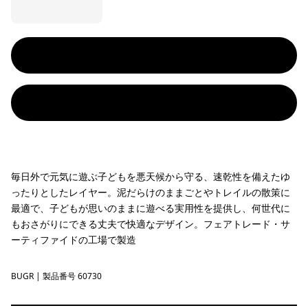
毎日外で元気に遊ぶ子どもを悪天候から守る、速乾性を備えたゆ
ったりとしたレイヤー。泥だらけのままごとやトレイルの散策に
最適で、子どもが思いのままに遊べる実用性を提供し、何世代に
もおさがりにできる丈夫で快適なデザイン。フェアトレード・サ
ーティファイドの工場で製造
BUGR
Buckhorn Green
| 製品番号 60730