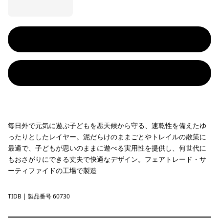
毎日外で元気に遊ぶ子どもを悪天候から守る、速乾性を備えたゆ
ったりとしたレイヤー。泥だらけのままごとやトレイルの散策に
最適で、子どもが思いのままに遊べる実用性を提供し、何世代に
もおさがりにできる丈夫で快適なデザイン。フェアトレード・サ
ーティファイドの工場で製造
TIDB
Tidepool Blue
| 製品番号 60730