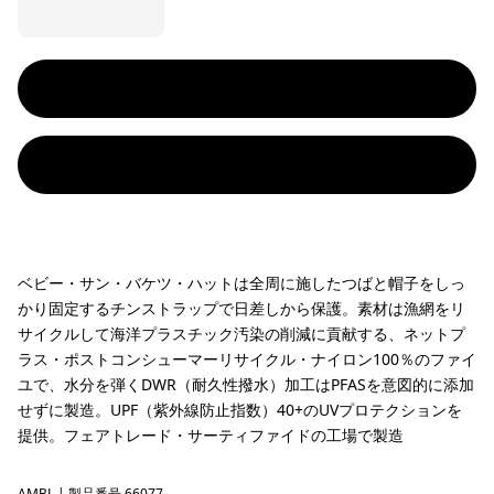
ベビー・サン・バケツ・ハットは全周に施したつばと帽子をしっ
かり固定するチンストラップで日差しから保護。素材は漁網をリ
サイクルして海洋プラスチック汚染の削減に貢献する、ネットプ
ラス・ポストコンシューマーリサイクル・ナイロン100％のファイ
ユで、水分を弾くDWR（耐久性撥水）加工はPFASを意図的に添加
せずに製造。UPF（紫外線防止指数）40+のUVプロテクションを
提供。フェアトレード・サーティファイドの工場で製造
AMBL
| 製品番号 66077